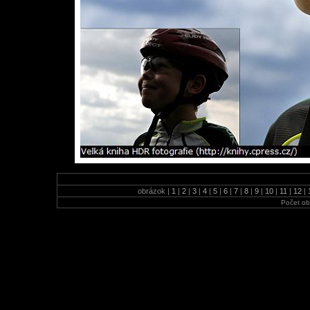
obrázok |
1
|
2
|
3
|
4
|
5
|
6
|
7
|
8
|
9
|
10
|
11
|
12
|
Počet ob