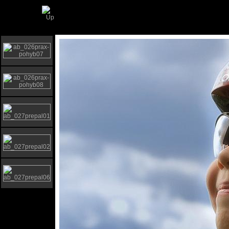
kniha galeria
»
kapitola 6